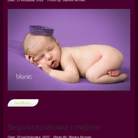
Date: 13 listopada, 2022
Photo By: Blanka Nicman
See More…
Sesja brzuszkowa z mężem
Date: 20 października, 2022
Photo By: Blanka Nicman