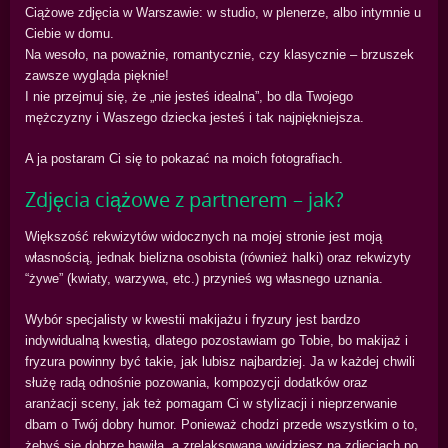
Ciążowe zdjęcia w Warszawie: w studio, w plenerze, albo intymnie u
Ciebie w domu.
Na wesoło, na poważnie, romantycznie, czy klasycznie – brzuszek
zawsze wygląda pięknie!
I nie przejmuj się, że „nie jesteś idealna”, bo dla Twojego
mężczyzny i Waszego dziecka jesteś i tak najpiękniejsza.
A ja postaram Ci się to pokazać na moich fotografiach.
Zdjęcia ciążowe z partnerem – jak?
Większość rekwizytów widocznych na mojej stronie jest moją
własnością, jednak bielizna osobista (również halki) oraz rekwizyty
“żywe” (kwiaty, warzywa, etc.) przynieś wg własnego uznania.
Wybór specjalisty w kwestii makijażu i fryzury jest bardzo
indywidualną kwestią, dlatego pozostawiam go Tobie, bo makijaż i
fryzura powinny być takie, jak lubisz najbardziej. Ja w każdej chwili
służę radą odnośnie pozowania, kompozycji dodatków oraz
aranżacji sceny, jak też pomagam Ci w stylizacji i nieprzerwanie
dbam o Twój dobry humor. Ponieważ chodzi przede wszystkim o to,
żebyś się dobrze bawiła, a zrelaksowana wyjdziesz na zdjęciach po