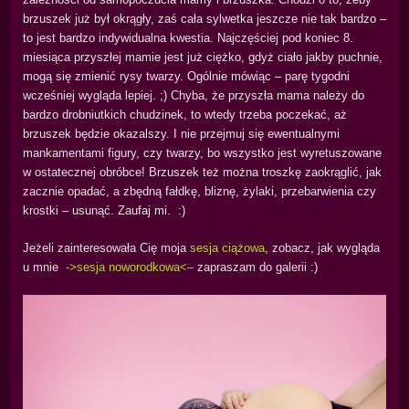
brzuszek już był okrągły, zaś cała sylwetka jeszcze nie tak bardzo –
to jest bardzo indywidualna kwestia. Najczęściej pod koniec 8.
miesiąca przyszłej mamie jest już ciężko, gdyż ciało jakby puchnie,
mogą się zmienić rysy twarzy. Ogólnie mówiąc – parę tygodni
wcześniej wygląda lepiej. ;) Chyba, że przyszła mama należy do
bardzo drobniutkich chudzinek, to wtedy trzeba poczekać, aż
brzuszek będzie okazalszy. I nie przejmuj się ewentualnymi
mankamentami figury, czy twarzy, bo wszystko jest wyretuszowane
w ostatecznej obróbce! Brzuszek też można troszkę zaokrąglić, jak
zacznie opadać, a zbędną fałdkę, bliznę, żylaki, przebarwienia czy
krostki – usunąć. Zaufaj mi. :)
Jeżeli zainteresowała Cię moja
sesja ciążowa
, zobacz, jak wygląda
u mnie
->sesja noworodkowa<–
zapraszam do galerii :)