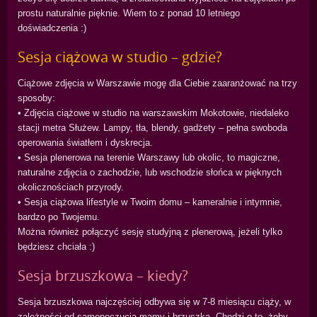
prostu naturalnie pięknie. Wiem to z ponad 10 letniego
doświadczenia :)
Sesja ciążowa w studio – gdzie?
Ciążowe zdjęcia w Warszawie mogę dla Ciebie zaaranżować na trzy
sposoby:
• Zdjęcia ciążowe w studio na warszawskim Mokotowie, niedaleko
stacji metra Służew. Lampy, tła, blendy, gadżety – pełna swoboda
operowania światłem i dyskrecja.
• Sesja plenerowa na terenie Warszawy lub okolic, to magiczne,
naturalne zdjęcia o zachodzie, lub wschodzie słońca w pięknych
okolicznościach przyrody.
• Sesja ciążowa lifestyle w Twoim domu – kameralnie i intymnie,
bardzo po Twojemu.
Można również połączyć sesję studyjną z plenerową, jeżeli tylko
będziesz chciała :)
Sesja brzuszkowa – kiedy?
Sesja brzuszkowa najczęściej odbywa się w 7-8 miesiącu ciąży, w
zależności od samopoczucia mamy i brzuszka. Chodzi o to, żeby