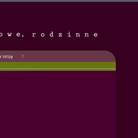
 sesję
!