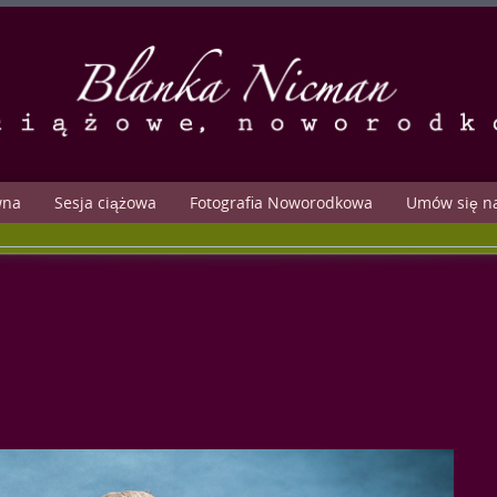
wna
Sesja ciążowa
Fotografia Noworodkowa
Umów się na