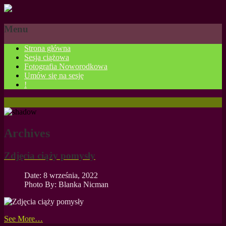
Menu
Strona główna
Sesja ciążowa
Fotografia Noworodkowa
Umów się na sesję
!
Archives
Zdjęcia ciąży pomysły
Date: 8 września, 2022
Photo By: Blanka Nicman
See More…