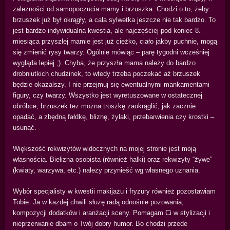
zależności od samopoczucia mamy i brzuszka. Chodzi o to, żeby
brzuszek już był okrągły, a cała sylwetka jeszcze nie tak bardzo. To
jest bardzo indywidualna kwestia, ale najczęściej pod koniec 8.
miesiąca przyszłej mamie jest już ciężko, ciało jakby puchnie, mogą
się zmienić rysy twarzy. Ogólnie mówiąc – parę tygodni wcześniej
wygląda lepiej ;). Chyba, że przyszła mama należy do bardzo
drobniutkich chudzinek, to wtedy trzeba poczekać aż brzuszek
będzie okazalszy. I nie przejmuj się ewentualnymi mankamentami
figury, czy twarzy. Wszystko jest wyretuszowane w ostatecznej
obróbce, brzuszek też można troszkę zaokrąglić, jak zacznie
opadać, a zbędną fałdkę, bliznę, żylaki, przebarwienia czy krostki –
usunąć.
Większość rekwizytów widocznych na mojej stronie jest moją
własnością. Bielizna osobista (również halki) oraz rekwizyty “żywe”
(kwiaty, warzywa, etc.) należy przynieść wg własnego uznania.
Wybór specjalisty w kwestii makijażu i fryzury również pozostawiam
Tobie. Ja w każdej chwili służę radą odnośnie pozowania,
kompozycji dodatków i aranżacji sceny. Pomagam Ci w stylizacji i
nieprzerwanie dbam o Twój dobry humor. Bo chodzi przede