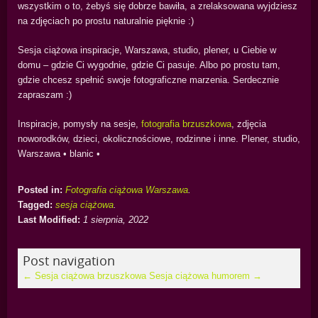
wszystkim o to, żebyś się dobrze bawiła, a zrelaksowana wyjdziesz
na zdjęciach po prostu naturalnie pięknie :)
Sesja ciążowa inspiracje, Warszawa, studio, plener, u Ciebie w
domu – gdzie Ci wygodnie, gdzie Ci pasuje. Albo po prostu tam,
gdzie chcesz spełnić swoje fotograficzne marzenia. Serdecznie
zapraszam :)
Inspiracje, pomysły na sesje,
fotografia brzuszkowa
, zdjęcia
noworodków, dzieci, okolicznościowe, rodzinne i inne. Plener, studio,
Warszawa • blanic •
Posted in:
Fotografia ciążowa Warszawa
.
Tagged:
sesja ciążowa
.
Last Modified:
1 sierpnia, 2022
Post navigation
←
Sesja ciążowa brzuszkowa
Sesja ciążowa humorem
→