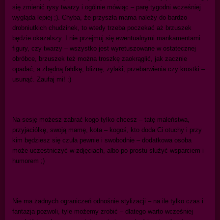
się zmienić rysy twarzy i ogólnie mówiąc – parę tygodni wcześniej
wygląda lepiej ;). Chyba, że przyszła mama należy do bardzo
drobniutkich chudzinek, to wtedy trzeba poczekać aż brzuszek
będzie okazalszy. I nie przejmuj się ewentualnymi mankamentami
figury, czy twarzy – wszystko jest wyretuszowane w ostatecznej
obróbce, brzuszek też można troszkę zaokrąglić, jak zacznie
opadać, a zbędną fałdkę, bliznę, żylaki, przebarwienia czy krostki –
usunąć. Zaufaj mi! :)
Na sesję możesz zabrać kogo tylko chcesz – tatę maleństwa,
przyjaciółkę, swoją mamę, kota – kogoś, kto doda Ci otuchy i przy
kim będziesz się czuła pewnie i swobodnie – dodatkowa osoba
może uczestniczyć w zdjęciach, albo po prostu służyć wsparciem i
humorem ;)
Nie ma żadnych ograniczeń odnośnie stylizacji – na ile tylko czas i
fantazja pozwoli, tyle możemy zrobić – dlatego warto wcześniej