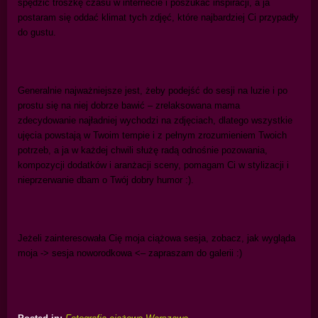
spędzić troszkę czasu w internecie i poszukać inspiracji, a ja
postaram się oddać klimat tych zdjęć, które najbardziej Ci przypadły
do gustu.
Generalnie najważniejsze jest, żeby podejść do sesji na luzie i po
prostu się na niej dobrze bawić – zrelaksowana mama
zdecydowanie najładniej wychodzi na zdjęciach, dlatego wszystkie
ujęcia powstają w Twoim tempie i z pełnym zrozumieniem Twoich
potrzeb, a ja w każdej chwili służę radą odnośnie pozowania,
kompozycji dodatków i aranżacji sceny, pomagam Ci w stylizacji i
nieprzerwanie dbam o Twój dobry humor :).
Jeżeli zainteresowała Cię moja
ciążowa
sesja
, zobacz, jak wygląda
moja
->
sesja noworodkowa
<–
zapraszam do galerii :)